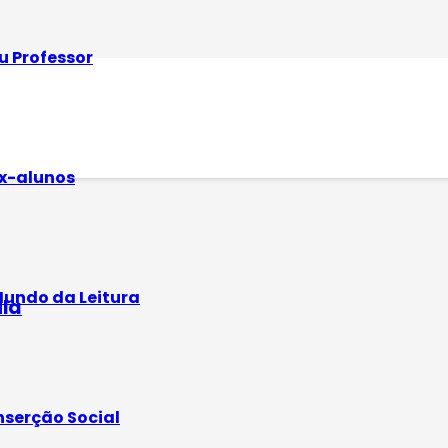
u Professor
obre moradia digna
x-alunos
undo da Leitura
ula
nserção Social