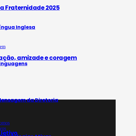
a Fraternidade 2025
íngua Inglesa
inação, amizade e coragem
inguagens
ensagem da Diretoria
omos
vos
letivo