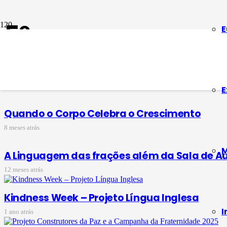
5º ano
E
Alunos do 5º ano celebram a fé e refletem s
5 meses atrás
E
Quando o Corpo Celebra o Crescimento
8 meses atrás
M
A Linguagem das frações além da Sala de A
12 meses atrás
Kindness Week – Projeto Língua Inglesa
I
1 ano atrás