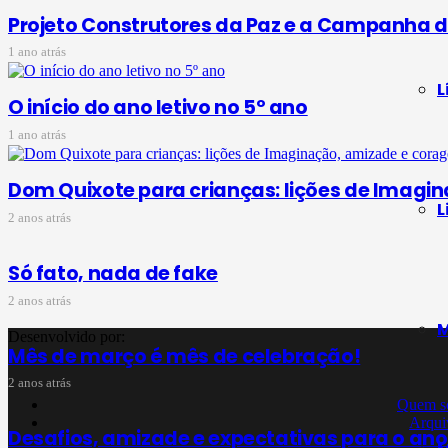
Projeto Construtores da Paz e a Campanha d
1 ano atrás
L
O início do ano letivo no 5º ano
1 ano atrás
Dom Quixote para crianças: lições de Imag
L
2 anos atrás
Só fato, nada de fake
2 anos atrás
M
Desenvolvido por:
Mês de março é mês de celebração!
2 anos atrás
Quem s
Arqui
Desafios, amizade e expectativas para o ano 