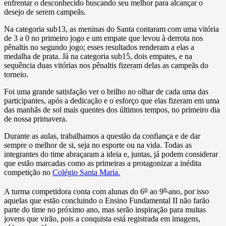
enfrentar o desconhecido buscando seu melhor para alcançar o
desejo de serem campeãs.
Na categoria sub13, as meninas do Santa contaram com uma vitória
de 3 a 0 no primeiro jogo e um empate que levou à derrota nos
pênaltis no segundo jogo; esses resultados renderam a elas a
medalha de prata. Já na categoria sub15, dois empates, e na
sequência duas vitórias nos pênaltis fizeram delas as campeãs do
torneio.
Foi uma grande satisfação ver o brilho no olhar de cada uma das
participantes, após a dedicação e o esforço que elas fizeram em uma
das manhãs de sol mais quentes dos últimos tempos, no primeiro dia
de nossa primavera.
Durante as aulas, trabalhamos a questão da confiança e de dar
sempre o melhor de si, seja no esporte ou na vida. Todas as
integrantes do time abraçaram a ideia e, juntas, já podem considerar
que estão marcadas como as primeiras a protagonizar a inédita
competição no
Colégio Santa Maria.
o
o
A turma competidora conta com alunas do 6
ao 9
ano, por isso
aquelas que estão concluindo o Ensino Fundamental II não farão
parte do time no próximo ano, mas serão inspiração para muitas
jovens que virão, pois a conquista está registrada em imagens,