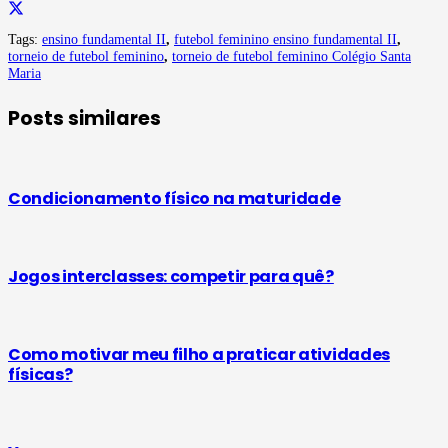
Tags:
ensino fundamental II
,
futebol feminino ensino fundamental II
,
torneio de futebol feminino
,
torneio de futebol feminino Colégio Santa
Maria
Posts similares
Condicionamento físico na maturidade
Jogos interclasses: competir para quê?
Como motivar meu filho a praticar atividades
físicas?