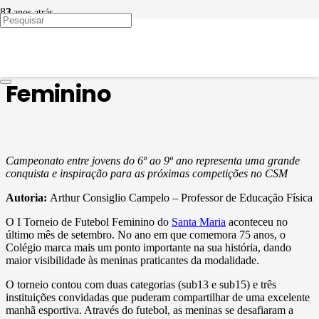
3 anos atrás
ATIVIDADE FÍSICA
I Torneio de Futebol
Feminino
Campeonato entre jovens do 6º ao 9º ano representa uma grande
conquista e inspiração para as próximas competições no CSM
Autoria:
Arthur Consiglio Campelo – Professor de Educação Física
O I Torneio de Futebol Feminino do
Santa Maria
aconteceu no
último mês de setembro. No ano em que comemora 75 anos, o
Colégio marca mais um ponto importante na sua história, dando
maior visibilidade às meninas praticantes da modalidade.
O torneio contou com duas categorias (sub13 e sub15) e três
instituições convidadas que puderam compartilhar de uma excelente
manhã esportiva. Através do futebol, as meninas se desafiaram a