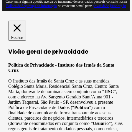
Caso tenha alguma questão acerca do tratamento de seus dados pessoais consulte nossa
Política de Segurança da Informação
ou envie um e-mail para:
privacidade@iisc.org.br
Fechar
Visão geral de privacidade
Política de Privacidade - Instituto das Irmãs da Santa
Cruz
O Instituto das Irmãs da Santa Cruz e as suas mantidas,
Colégio Santa Maria, Residencial Santa Cruz, Centro Santa
Marta, doravante denominadas em conjunto como “
IISC
”,
com endereço na Av. Sargento Geraldo Sant’Anna 901 -
Jardim Taquaral, São Paulo - SP, desenvolveu a presente
Política de Privacidade de Dados (“
Política
”) com a
finalidade de comunicar de forma transparente aos seus
clientes, parceiros de negócios, intermediários e terceiros
(doravante denominados em conjunto como “
Usuário
”), suas
regras gerais de tratamento de dados pessoais, como coleta,