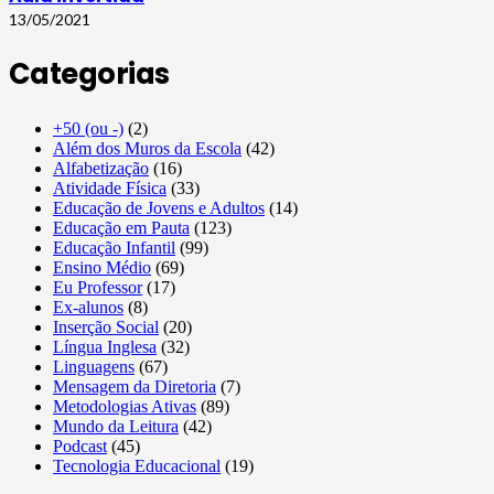
13/05/2021
Categorias
+50 (ou -)
(2)
Além dos Muros da Escola
(42)
Alfabetização
(16)
Atividade Física
(33)
Educação de Jovens e Adultos
(14)
Educação em Pauta
(123)
Educação Infantil
(99)
Ensino Médio
(69)
Eu Professor
(17)
Ex-alunos
(8)
Inserção Social
(20)
Língua Inglesa
(32)
Linguagens
(67)
Mensagem da Diretoria
(7)
Metodologias Ativas
(89)
Mundo da Leitura
(42)
Podcast
(45)
Tecnologia Educacional
(19)