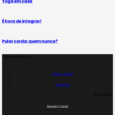
Yoga em casa
É hora de integrar!
Pular corda: quem nunca?
Desenvolvido por:
Quem somos
Arquivos
LinkedIn
Designed by Freepik