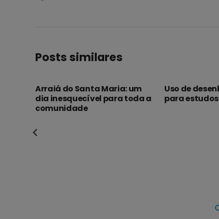
Posts similares
eira!
Arraiá do Santa Maria: um
Uso de dese
dia inesquecível para toda a
para estudos 
comunidade