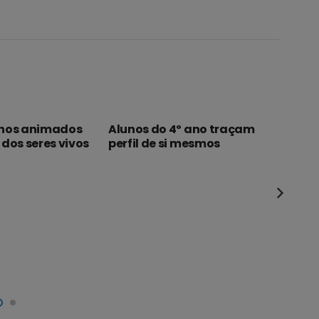
nhos animados
Alunos do 4º ano traçam
dos seres vivos
perfil de si mesmos
Mús
fer
des
ate