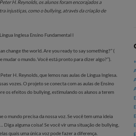
 Peter H. Reynolds, os alunos foram encorajados a
a injustiças, como o bullying, através da criação de
Língua Inglesa Ensino Fundamental I
 can change the world. Are you ready to say something?” (
de mudar o mundo. Você está pronto para dizer algo?”).
+
A
 Peter H. Reynolds, que lemos nas aulas de Língua Inglesa.
A
sas vozes. O projeto se conecta com as aulas de Ensino
A
e os efeitos do bullying, estimulando os alunos a terem
E
E
E
que o mundo precisa da nossa voz. Se você tem uma ideia
… Diga alguma coisa! Se você vir uma situação de bullying,
E
las quais uma única voz pode fazer a diferença.
E