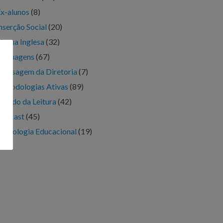
x-alunos
(8)
nserção Social
(20)
íngua Inglesa
(32)
inguagens
(67)
ensagem da Diretoria
(7)
etodologias Ativas
(89)
undo da Leitura
(42)
Podcast
(45)
ecnologia Educacional
(19)