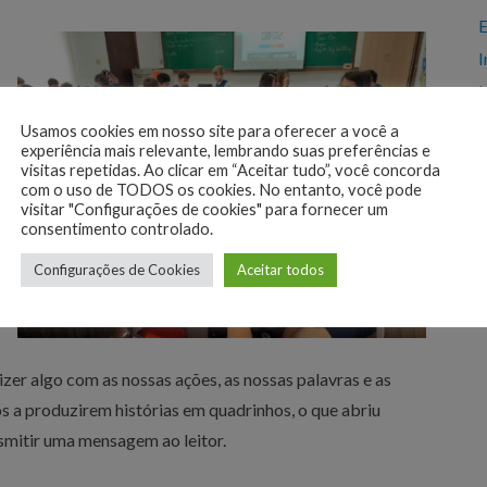
E
I
L
L
Usamos cookies em nosso site para oferecer a você a
experiência mais relevante, lembrando suas preferências e
M
visitas repetidas. Ao clicar em “Aceitar tudo”, você concorda
M
com o uso de TODOS os cookies. No entanto, você pode
visitar "Configurações de cookies" para fornecer um
M
consentimento controlado.
Configurações de Cookies
Aceitar todos
T
zer algo com as nossas ações, as nossas palavras e as
s a produzirem histórias em quadrinhos, o que abriu
nsmitir uma mensagem ao leitor.