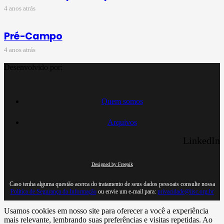
4 anos atrás
Pré-Campo
4 anos atrás
Desenvolvido por:
Quem somos
Arquivos
LinkedIn
Designed by Freepik
Caso tenha alguma questão acerca do tratamento de seus dados pessoais consulte nossa
Política de Segurança da Informação
ou envie um e-mail para:
privacidade@iisc.org.br
Usamos cookies em nosso site para oferecer a você a experiência
mais relevante, lembrando suas preferências e visitas repetidas. Ao