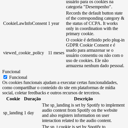
usuário para os cookies na
categoria "Desempenho".
Records the default button state
of the corresponding category &
CookieLawInfoConsent
1 year
the status of CCPA. It works
only in coordination with the
primary cookie.
O cookie é definido pelo plug-in
GDPR Cookie Consent e é
usado para armazenar se o
viewed_cookie_policy
11 meses
usuário consentiu ou não com o
uso de cookies. Ele não
armazena nenhum dado pessoal.
Funcional
Funcional
Os cookies funcionais ajudam a executar certas funcionalidades,
como compartilhar o conteúdo do site em plataformas de mídia
social, coletar feedbacks e outros recursos de terceiros.
Cookie
Duração
Descrição
The sp_landing is set by Spotify to implement
audio content from Spotify on the website
sp_landing
1 day
and also registers information on user
interaction related to the audio content.
The sp_t cookie is set by Spotify to