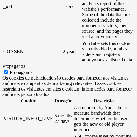
analytics report of the
_gid
1 day
website's performance.
Some of the data that are
collected include the
number of visitors, their
source, and the pages they
visit anonymously.
YouTube sets this cookie
via embedded youtube-
CONSENT
2 years
videos and registers
anonymous statistical data.
Propaganda
Propaganda
Os cookies de publicidade são usados ​​para fornecer aos visitantes
anúncios e campanhas de marketing relevantes. Esses cookies
rastreiam os visitantes em sites e coletam informações para fornecer
anúncios personalizados.
Cookie
Duração
Descrição
A cookie set by YouTube to
measure bandwidth that
5 months
VISITOR_INFO1_LIVE
determines whether the user
27 days
gets the new or old player
interface.
YSC cookie is set by Youtube