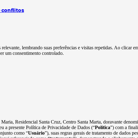
 conflitos
s relevante, lembrando suas preferências e visitas repetidas. Ao clica
cer um consentimento controlado.
ta Maria, Residencial Santa Cruz, Centro Santa Marta, doravante deno
u a presente Política de Privacidade de Dados (“
Política
”) com a final
onjunto como “
Usuário
”), suas regras gerais de tratamento de dados p