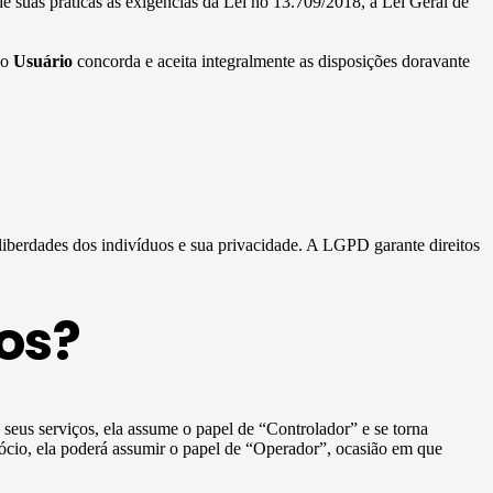
e suas práticas às exigências da Lei no 13.709/2018, a Lei Geral de
 o
Usuário
concorda e aceita integralmente as disposições doravante
 liberdades dos indivíduos e sua privacidade. A LGPD garante direitos
os?
e seus serviços, ela assume o papel de “Controlador” e se torna
ócio, ela poderá assumir o papel de “Operador”, ocasião em que