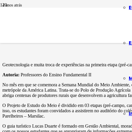
4 anos atrás
E
METODOLOGIAS ATIVAS
Pré-Campo
E
Geotecnologia e muita troca de experiências na primeira etapa (pré-
Autoria:
Professores do Ensino Fundamental II
M
No mês em que se comemora a Semana Mundial do Meio Ambiente, o 7º 
metrópole da América Latina. Trata-se do Polo de Produção Agrícola 
abriga centenas de produtores rurais que desenvolvem a agricultura f
O Projeto de Estudo do Meio é dividido em 03 etapas (pré-campo, camp
isso, os estudantes foram convidados a assistirem no auditório do col
I
Parelheiros – Marsilac.
O guia turístico Lucas Duarte é formado em Gestão Ambiental, morador
com os nossos estudantes que se apropriaram de informações extremame