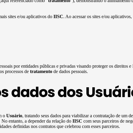
 (aqui referenciado como “
tratamento
”), demonstrando o alinhamento d
mais sites e/ou aplicativos do
IISC
. Ao acessar os sites e/ou aplicativos,
ssoais por entidades públicas e privadas visando proteger os direitos e
 os processos de
tratamento
de dados pessoais.
os dados dos Usuári
om o
Usuário
, tratando seus dados para viabilizar a contratação de um d
s. No entanto, a depender da relação do
IISC
com seus parceiros de neg
dades definidas nos contratos que celebrou com esses parceiros.