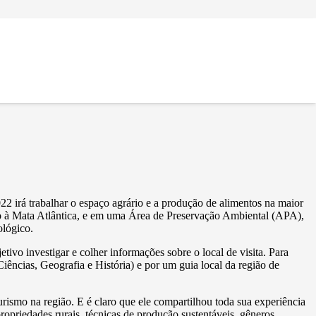
irá trabalhar o espaço agrário e a produção de alimentos na maior
eio à Mata Atlântica, e em uma Área de Preservação Ambiental (APA),
ológico.
vo investigar e colher informações sobre o local de visita. Para
iências, Geografia e História) e por um guia local da região de
rismo na região. E é claro que ele compartilhou toda sua experiência
opriedades rurais, técnicas de produção sustentáveis, gêneros