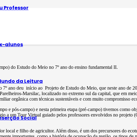
u Professor
x-alunos
campo) do Estudo do Meio no 7º ano do ensino fundamental II.
undo da Leitura
ano deu início ao Projeto de Estudo do Meio, que neste ano de 2022 
Parelheiros-Marsilac, localizado no extremo sul da capital, que em m
amiliar orgânica com técnicas sustentáveis e com muito compromisso ec
o e pós-campo) e nesta primeira etapa (pré-campo) tivemos como objeti
égio a um Tour Virtual guiado pelos professores envolvidos no projeto (C
nserção Social
 local e filho de agricultor. Além disso, é um dos precursores do ecotu
nte importantes, como a história de ocupação da região, os tipos de pr