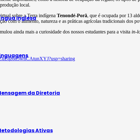
 produção local.
rtual sobre a Terra indígena
Tenondé-Porã
, que é ocupada por 13 al
íngua Inglesa
ão com o alimento, natureza e as práticas agrícolas tradicionais dos po
mulou ainda mais a curiosidade dos nossos estudantes para a visita
in-
inguagens
pXVZuEqz6n5wnCAtunXYJ?usp=sharing
ensagem da Diretoria
etodologias Ativas