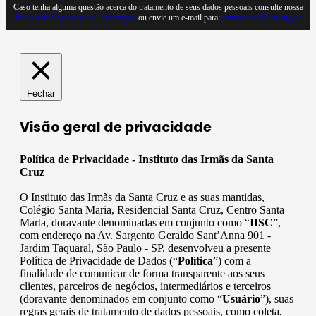
Caso tenha alguma questão acerca do tratamento de seus dados pessoais consulte nossa
Política de Segurança da Informação
ou envie um e-mail para:
privacidade@iisc.org.br
Fechar
Visão geral de privacidade
Política de Privacidade - Instituto das Irmãs da Santa
Cruz
O Instituto das Irmãs da Santa Cruz e as suas mantidas,
Colégio Santa Maria, Residencial Santa Cruz, Centro Santa
Marta, doravante denominadas em conjunto como “
IISC
”,
com endereço na Av. Sargento Geraldo Sant’Anna 901 -
Jardim Taquaral, São Paulo - SP, desenvolveu a presente
Política de Privacidade de Dados (“
Política
”) com a
finalidade de comunicar de forma transparente aos seus
clientes, parceiros de negócios, intermediários e terceiros
(doravante denominados em conjunto como “
Usuário
”), suas
regras gerais de tratamento de dados pessoais, como coleta,