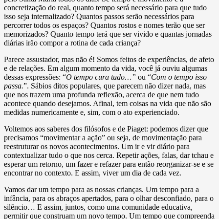
concretização do real, quanto tempo será necessário para que tudo
isso seja internalizado? Quantos passos serão necessários para
percorrer todos os espaços? Quantos rostos e nomes terão que ser
memorizados? Quanto tempo terá que ser vivido e quantas jornadas
diárias irão compor a rotina de cada criança?
Parece assustador, mas não é! Somos feitos de experiências, de afeto
e de relações. Em algum momento da vida, você já ouviu algumas
dessas expressões: “
O tempo cura tudo…”
ou “
Com o tempo isso
passa.
”. Sábios ditos populares, que parecem não dizer nada, mas
que nos trazem uma profunda reflexão, acerca de que nem tudo
acontece quando desejamos. Afinal, tem coisas na vida que não são
medidas numericamente e, sim, com o ato experienciado.
Voltemos aos saberes dos filósofos e de Piaget: podemos dizer que
precisamos “movimentar a ação” ou seja, de movimentação para
reestruturar os novos acontecimentos. Um ir e vir diário para
contextualizar tudo o que nos cerca. Repetir ações, falas, dar tchau e
esperar um retorno, um fazer e refazer para então reorganizar-se e se
encontrar no contexto. E assim, viver um dia de cada vez.
Vamos dar um tempo para as nossas crianças. Um tempo para a
infância, para os abraços apertados, para o olhar desconfiado, para o
silêncio… E assim, juntos, como uma comunidade educativa,
permitir que construam um novo tempo. Um tempo que compreenda