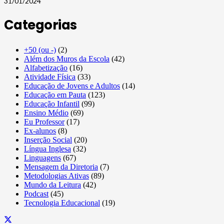
31/01/2024
Categorias
+50 (ou -)
(2)
Além dos Muros da Escola
(42)
Alfabetização
(16)
Atividade Física
(33)
Educação de Jovens e Adultos
(14)
Educação em Pauta
(123)
Educação Infantil
(99)
Ensino Médio
(69)
Eu Professor
(17)
Ex-alunos
(8)
Inserção Social
(20)
Língua Inglesa
(32)
Linguagens
(67)
Mensagem da Diretoria
(7)
Metodologias Ativas
(89)
Mundo da Leitura
(42)
Podcast
(45)
Tecnologia Educacional
(19)