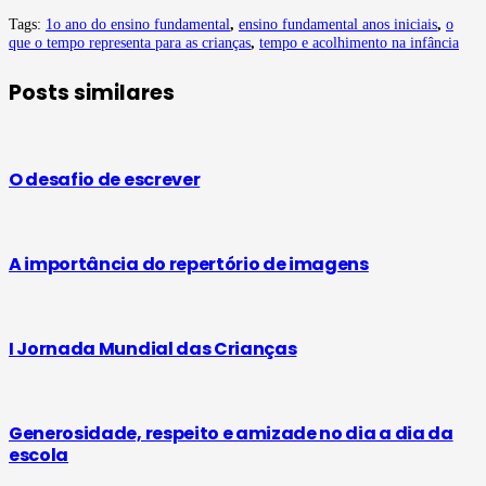
Tags:
1o ano do ensino fundamental
,
ensino fundamental anos iniciais
,
o
que o tempo representa para as crianças
,
tempo e acolhimento na infância
Posts similares
O desafio de escrever
A importância do repertório de imagens
I Jornada Mundial das Crianças
Generosidade, respeito e amizade no dia a dia da
escola