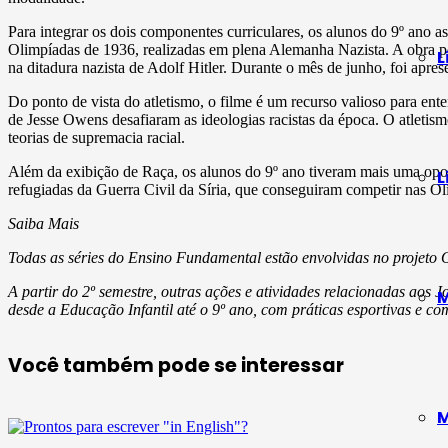
Para integrar os dois componentes curriculares, os alunos do 9º ano a
Olimpíadas de 1936, realizadas em plena Alemanha Nazista. A obra po
L
na ditadura nazista de Adolf Hitler. Durante o mês de junho, foi apr
Do ponto de vista do atletismo, o filme é um recurso valioso para ent
de Jesse Owens desafiaram as ideologias racistas da época. O atletis
teorias de supremacia racial.
Além da exibição de Raça, os alunos do 9º ano tiveram mais uma opor
L
refugiadas da Guerra Civil da Síria, que conseguiram competir nas Oli
Saiba Mais
Todas as séries do Ensino Fundamental estão envolvidas no projeto 
A partir do 2º semestre, outras ações e atividades relacionadas aos
M
desde a Educação Infantil até o 9º ano, com práticas esportivas e co
Você também pode se interessar
M