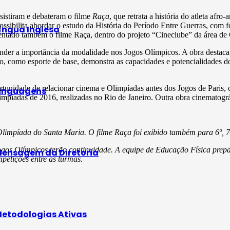
ssistiram e debateram o filme
Raça
, que retrata a história do atleta afro
ssibilita abordar o estudo da História do Período Entre Guerras, com 
íngua Inglesa
esentado também o filme Raça, dentro do projeto “Cineclube” da área de
ender a importância da modalidade nos Jogos Olímpicos. A obra destaca 
mo, como esporte de base, demonstra as capacidades e potencialidades d
tunidade de relacionar cinema e Olimpíadas antes dos Jogos de Paris,
inguagens
mpíadas de 2016, realizadas no Rio de Janeiro. Outra obra cinematográf
Olimpíada do Santa Maria. O filme Raça foi exibido também para 6º, 7º
 Jogos Olímpicos terão continuidade. A equipe de Educação Física prep
ensagem da Diretoria
mpetições entre as turmas.
etodologias Ativas