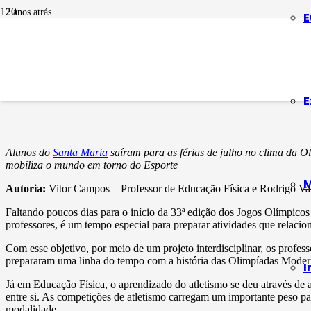
2 anos atrás
E
ATIVIDADE FÍSICA
Olimpíada de Paris
E
Alunos do
Santa Maria
saíram para as férias de julho no clima da Ol
mobiliza o mundo em torno do Esporte
M
Autoria:
Vitor Campos – Professor de Educação Física e Rodrigo Vale
Faltando poucos dias para o início da 33ª edição dos Jogos Olímpicos
professores, é um tempo especial para preparar atividades que relaci
Com esse objetivo, por meio de um projeto interdisciplinar, os profes
prepararam uma linha do tempo com a história das Olimpíadas Modern
I
Já em Educação Física, o aprendizado do atletismo se deu através de 
entre si. As competições de atletismo carregam um importante peso para
modalidade.