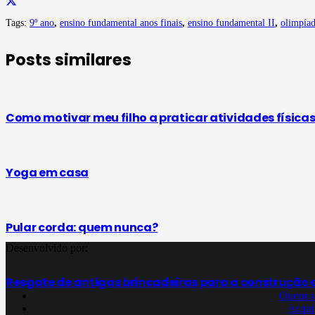
Tags:
9º ano
,
ensino fundamental anos finais
,
ensino fundamental II
,
olimpíad
Posts similares
Como motivar meu filho a praticar atividades física
Yoga em casa
Pular corda: quem nunca?
Desenvolvido por:
Resgate de antigas brincadeiras para a construção 
Quem s
Arqui