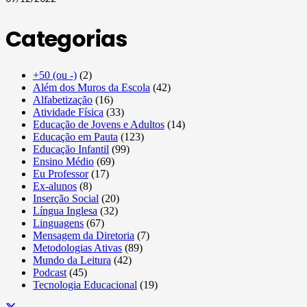
Categorias
+50 (ou -)
(2)
Além dos Muros da Escola
(42)
Alfabetização
(16)
Atividade Física
(33)
Educação de Jovens e Adultos
(14)
Educação em Pauta
(123)
Educação Infantil
(99)
Ensino Médio
(69)
Eu Professor
(17)
Ex-alunos
(8)
Inserção Social
(20)
Língua Inglesa
(32)
Linguagens
(67)
Mensagem da Diretoria
(7)
Metodologias Ativas
(89)
Mundo da Leitura
(42)
Podcast
(45)
Tecnologia Educacional
(19)