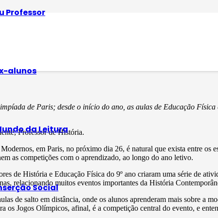
u Professor
 no contexto escol
x-alunos
impíada de Paris; desde o início do ano, as aulas de Educação Física
undo da Leitura
nte, Professor de História.
 Modernos, em Paris, no próximo dia 26, é natural que exista entre os 
onem as competições com o aprendizado, ao longo do ano letivo.
sores de História e Educação Física do 9º ano criaram uma série de ativ
as, relacionando muitos eventos importantes da História Contemporâne
nserção Social
aulas de salto em distância, onde os alunos aprenderam mais sobre a mo
 os Jogos Olímpicos, afinal, é a competição central do evento, e entende