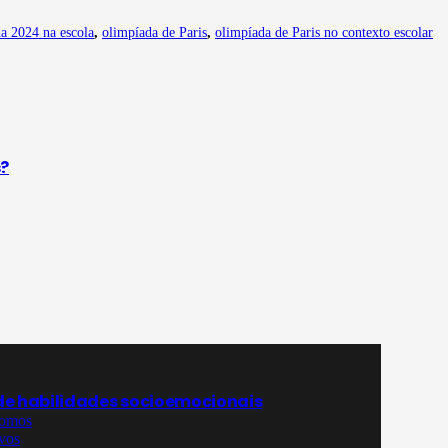
a 2024 na escola
,
olimpíada de Paris
,
olimpíada de Paris no contexto escolar
s?
de habilidades socioemocionais
omos
vos