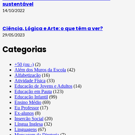
sustentável
14/10/2022
Ciência, Lógica e Arte: o que têm a ver?
29/05/2023
Categorias
+50 (ou -)
(2)
Além dos Muros da Escola
(42)
Alfabetização
(16)
Atividade Física
(33)
Educação de Jovens e Adultos
(14)
Educação em Pauta
(123)
Educação Infantil
(99)
Ensino Médio
(69)
Eu Professor
(17)
Ex-alunos
(8)
Inserção Social
(20)
Língua Inglesa
(32)
Linguagens
(67)
Mensagem da Diretoria
(7)