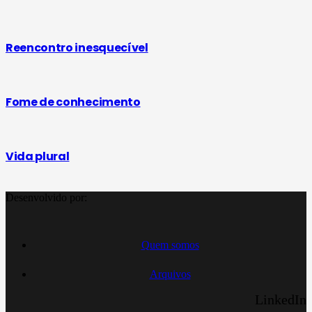
Reencontro inesquecível
Fome de conhecimento
Vida plural
Desenvolvido por:
Quem somos
Arquivos
LinkedIn