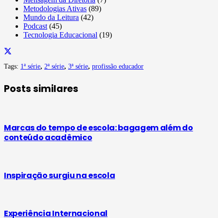
Metodologias Ativas
(89)
Mundo da Leitura
(42)
Podcast
(45)
Tecnologia Educacional
(19)
Tags:
1ª série
,
2ª série
,
3ª série
,
profissão educador
Posts similares
Marcas do tempo de escola: bagagem além do
conteúdo acadêmico
Inspiração surgiu na escola
Experiência Internacional