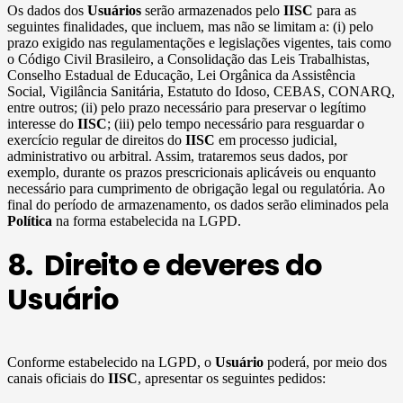
Os dados dos
Usuários
serão armazenados pelo
IISC
para as
seguintes finalidades, que incluem, mas não se limitam a: (i) pelo
prazo exigido nas regulamentações e legislações vigentes, tais como
o Código Civil Brasileiro, a Consolidação das Leis Trabalhistas,
Conselho Estadual de Educação, Lei Orgânica da Assistência
Social, Vigilância Sanitária, Estatuto do Idoso, CEBAS, CONARQ,
entre outros; (ii) pelo prazo necessário para preservar o legítimo
interesse do
IISC
; (iii) pelo tempo necessário para resguardar o
exercício regular de direitos do
IISC
em processo judicial,
administrativo ou arbitral. Assim, trataremos seus dados, por
exemplo, durante os prazos prescricionais aplicáveis ou enquanto
necessário para cumprimento de obrigação legal ou regulatória. Ao
final do período de armazenamento, os dados serão eliminados pela
Política
na forma estabelecida na LGPD.
8. Direito e deveres do
Usuário
Conforme estabelecido na LGPD, o
Usuário
poderá, por meio dos
canais oficiais do
IISC
, apresentar os seguintes pedidos: