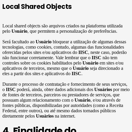
Local Shared Objects
Local shared objects são arquivos criados na plataforma utilizada
pelo
Usuário
, que permitem a personalização de preferências.
Será facultado ao
Usuário
bloquear a utilização de algumas dessas
tecnologias, como cookies, contudo, algumas das funcionalidades
oferecidas pelos sites e/ou aplicativos do
IISC
, neste caso, poderão
não funcionar corretamente. Vale lembrar que o
IISC
não tem
controles sobre os cookies habilitados pelo
Usuário
em sites e/ou
aplicativos de terceiros, mesmo que o
Usuário
seja direcionado a
eles a partir dos sites e aplicativos do
IISC
.
Durante o processo de contratação e fornecimento de seus serviços,
o
IISC
poderá, ainda, obter dados adicionais dos
Usuários
por meio
de fontes de terceiros, parceiros ou prestadores de serviços, que
possuam algum relacionamento com o
Usuário
, e/ou através de
fontes públicas, disponibilizadas por autoridades (como a Receita
Federal, entre outros), ou até mesmo dados tornados públicos
diretamente pelos
Usuários
na internet.
4. Finalidade do