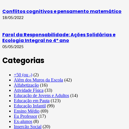
Conflitos cognitivos e pensamento matemático
18/05/2022
Farol da Responsabilidade: Ações Solidárias e
Ecologia Integral no 4º ano
05/05/2025
Categorias
+50 (ou -)
(2)
Além dos Muros da Escola
(42)
Alfabetização
(16)
Atividade Física
(33)
Educação de Jovens e Adultos
(14)
Educação em Pauta
(123)
Educação Infantil
(99)
Ensino Médio
(69)
Eu Professor
(17)
Ex-alunos
(8)
Inserção Social
(20)