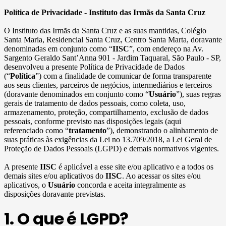
Política de Privacidade - Instituto das Irmãs da Santa Cruz
O Instituto das Irmãs da Santa Cruz e as suas mantidas, Colégio
Santa Maria, Residencial Santa Cruz, Centro Santa Marta, doravante
denominadas em conjunto como “
IISC
”, com endereço na Av.
Sargento Geraldo Sant’Anna 901 - Jardim Taquaral, São Paulo - SP,
desenvolveu a presente Política de Privacidade de Dados
(“
Política
”) com a finalidade de comunicar de forma transparente
aos seus clientes, parceiros de negócios, intermediários e terceiros
(doravante denominados em conjunto como “
Usuário
”), suas regras
gerais de tratamento de dados pessoais, como coleta, uso,
armazenamento, proteção, compartilhamento, exclusão de dados
pessoais, conforme previsto nas disposições legais (aqui
referenciado como “
tratamento
”), demonstrando o alinhamento de
suas práticas às exigências da Lei no 13.709/2018, a Lei Geral de
Proteção de Dados Pessoais (LGPD) e demais normativos vigentes.
A presente
IISC
é aplicável a esse site e/ou aplicativo e a todos os
demais sites e/ou aplicativos do
IISC
. Ao acessar os sites e/ou
aplicativos, o
Usuário
concorda e aceita integralmente as
disposições doravante previstas.
1. O que é LGPD?