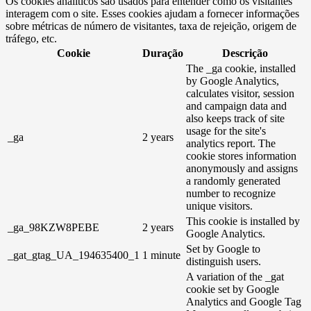
Os cookies analíticos são usados ​​para entender como os visitantes
interagem com o site. Esses cookies ajudam a fornecer informações
sobre métricas de número de visitantes, taxa de rejeição, origem de
tráfego, etc.
Cookie
Duração
Descrição
The _ga cookie, installed
by Google Analytics,
calculates visitor, session
and campaign data and
also keeps track of site
usage for the site's
_ga
2 years
analytics report. The
cookie stores information
anonymously and assigns
a randomly generated
number to recognize
unique visitors.
This cookie is installed by
_ga_98KZW8PEBE
2 years
Google Analytics.
Set by Google to
_gat_gtag_UA_194635400_1
1 minute
distinguish users.
A variation of the _gat
cookie set by Google
Analytics and Google Tag