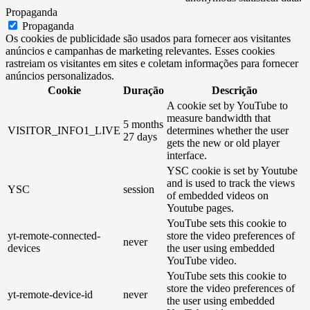
Propaganda
Propaganda
Os cookies de publicidade são usados ​​para fornecer aos visitantes
anúncios e campanhas de marketing relevantes. Esses cookies
rastreiam os visitantes em sites e coletam informações para fornecer
anúncios personalizados.
Cookie
Duração
Descrição
A cookie set by YouTube to
measure bandwidth that
5 months
VISITOR_INFO1_LIVE
determines whether the user
27 days
gets the new or old player
interface.
YSC cookie is set by Youtube
and is used to track the views
YSC
session
of embedded videos on
Youtube pages.
YouTube sets this cookie to
yt-remote-connected-
store the video preferences of
never
devices
the user using embedded
YouTube video.
YouTube sets this cookie to
store the video preferences of
yt-remote-device-id
never
the user using embedded