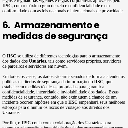
legais e regulatórias vigentes e regras corporativas aprovadas pelo
IISC
, com o máximo grau de zelo e confidencialidade e em
conformidade com as leis nacionais e internacionais de privacidade.
6. Armazenamento e
medidas de segurança
O
IISC
se utiliza de diferentes tecnologias para o armazenamento
dos dados dos
Usuários
, tais como servidores próprios, servidores
de parceiros e servidores em nuvem.
Em todos os casos, os dados são armazenados de forma a atender as
políticas e critérios de segurança da informação do
IISC
, que
estabelecem medidas técnicas apropriadas para garantir a
confidencialidade, integridade e inviolabilidade dos dados. Essas
medidas de segurança, contudo, não extinguem a chance de um
incidente ocorrer, hipótese em que o
IISC
empenhará seus melhores
esforços para diminuir os riscos de violação aos direitos dos
Usuários
.
Por fim, o
IISC
conta com a colaboração dos
Usuários
para
garantir a adequação e integridade dos dados armazenados em seus