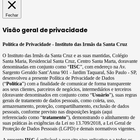
Fechar
Visão geral de privacidade
Política de Privacidade - Instituto das Irmãs da Santa Cruz
O Instituto das Irmãs da Santa Cruz e as suas mantidas, Colégio
Santa Maria, Residencial Santa Cruz, Centro Santa Marta, doravante
denominadas em conjunto como “
IISC
”, com endereço na Av.
Sargento Geraldo Sant’Anna 901 - Jardim Taquaral, São Paulo - SP,
desenvolveu a presente Política de Privacidade de Dados
(“
Política
”) com a finalidade de comunicar de forma transparente
aos seus clientes, parceiros de negócios, intermediários e terceiros
(doravante denominados em conjunto como “
Usuário
”), suas regras
gerais de tratamento de dados pessoais, como coleta, uso,
armazenamento, proteção, compartilhamento, exclusão de dados
pessoais, conforme previsto nas disposições legais (aqui
referenciado como “
tratamento
”), demonstrando o alinhamento de
suas práticas às exigências da Lei no 13.709/2018, a Lei Geral de
Proteção de Dados Pessoais (LGPD) e demais normativos vigentes.
A presente
IISC
é aplicável a esse site e/ou aplicativo e a todos os