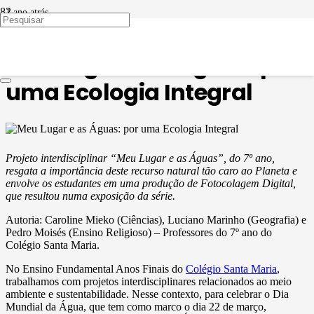
1 ano atrás
EDUCAÇÃO EM PAUTA
,
METODOLOGIAS ATIVAS
Meu Lugar e as Águas: por
uma Ecologia Integral
Projeto interdisciplinar “Meu Lugar e as Águas”, do 7º ano,
resgata a importância deste recurso natural tão caro ao Planeta e
envolve os estudantes em uma produção de Fotocolagem Digital,
que resultou numa exposição da série.
Autoria: Caroline Mieko (Ciências), Luciano Marinho (Geografia) e
Pedro Moisés (Ensino Religioso) – Professores do 7º ano do
Colégio Santa Maria.
No Ensino Fundamental Anos Finais do
Colégio Santa Maria
,
trabalhamos com projetos interdisciplinares relacionados ao meio
ambiente e sustentabilidade. Nesse contexto, para celebrar o Dia
Mundial da Água, que tem como marco o dia 22 de março,