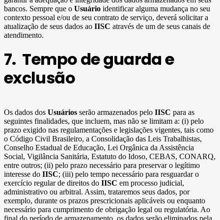
bancos. Sempre que o
Usuário
identificar alguma mudança no seu
contexto pessoal e/ou de seu contrato de serviço, deverá solicitar a
atualização de seus dados ao
IISC
através de um de seus canais de
atendimento.
7. Tempo de guarda e
exclusão
Os dados dos
Usuários
serão armazenados pelo
IISC
para as
seguintes finalidades, que incluem, mas não se limitam a: (i) pelo
prazo exigido nas regulamentações e legislações vigentes, tais como
o Código Civil Brasileiro, a Consolidação das Leis Trabalhistas,
Conselho Estadual de Educação, Lei Orgânica da Assistência
Social, Vigilância Sanitária, Estatuto do Idoso, CEBAS, CONARQ,
entre outros; (ii) pelo prazo necessário para preservar o legítimo
interesse do
IISC
; (iii) pelo tempo necessário para resguardar o
exercício regular de direitos do
IISC
em processo judicial,
administrativo ou arbitral. Assim, trataremos seus dados, por
exemplo, durante os prazos prescricionais aplicáveis ou enquanto
necessário para cumprimento de obrigação legal ou regulatória. Ao
final do período de armazenamento, os dados serão eliminados pela