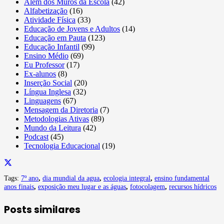
Além dos Muros da Escola
(42)
Alfabetização
(16)
Atividade Física
(33)
Educação de Jovens e Adultos
(14)
Educação em Pauta
(123)
Educação Infantil
(99)
Ensino Médio
(69)
Eu Professor
(17)
Ex-alunos
(8)
Inserção Social
(20)
Língua Inglesa
(32)
Linguagens
(67)
Mensagem da Diretoria
(7)
Metodologias Ativas
(89)
Mundo da Leitura
(42)
Podcast
(45)
Tecnologia Educacional
(19)
Tags:
7º ano
,
dia mundial da agua
,
ecologia integral
,
ensino fundamental
anos finais
,
exposição meu lugar e as águas
,
fotocolagem
,
recursos hídricos
Posts similares