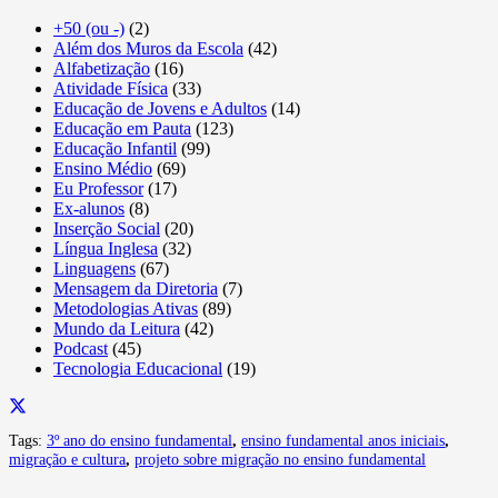
+50 (ou -)
(2)
Além dos Muros da Escola
(42)
Alfabetização
(16)
Atividade Física
(33)
Educação de Jovens e Adultos
(14)
Educação em Pauta
(123)
Educação Infantil
(99)
Ensino Médio
(69)
Eu Professor
(17)
Ex-alunos
(8)
Inserção Social
(20)
Língua Inglesa
(32)
Linguagens
(67)
Mensagem da Diretoria
(7)
Metodologias Ativas
(89)
Mundo da Leitura
(42)
Podcast
(45)
Tecnologia Educacional
(19)
Tags:
3º ano do ensino fundamental
,
ensino fundamental anos iniciais
,
migração e cultura
,
projeto sobre migração no ensino fundamental