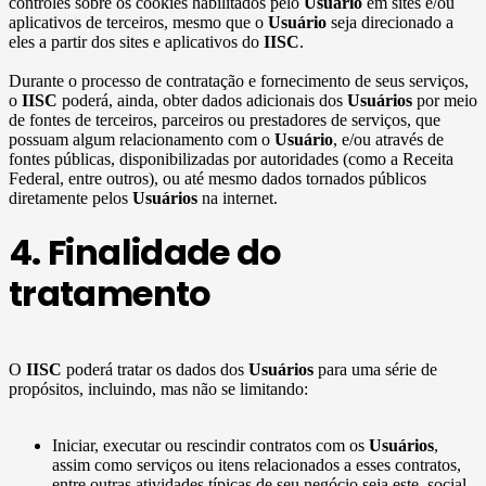
controles sobre os cookies habilitados pelo
Usuário
em sites e/ou
aplicativos de terceiros, mesmo que o
Usuário
seja direcionado a
eles a partir dos sites e aplicativos do
IISC
.
Durante o processo de contratação e fornecimento de seus serviços,
o
IISC
poderá, ainda, obter dados adicionais dos
Usuários
por meio
de fontes de terceiros, parceiros ou prestadores de serviços, que
possuam algum relacionamento com o
Usuário
, e/ou através de
fontes públicas, disponibilizadas por autoridades (como a Receita
Federal, entre outros), ou até mesmo dados tornados públicos
diretamente pelos
Usuários
na internet.
4. Finalidade do
tratamento
O
IISC
poderá tratar os dados dos
Usuários
para uma série de
propósitos, incluindo, mas não se limitando:
Iniciar, executar ou rescindir contratos com os
Usuários
,
assim como serviços ou itens relacionados a esses contratos,
entre outras atividades típicas de seu negócio seja este, social,