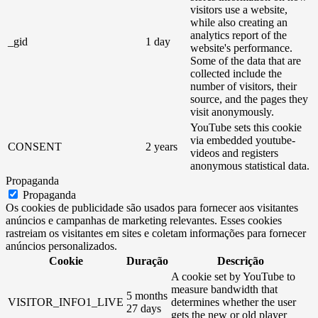
visitors use a website,
while also creating an
analytics report of the
_gid
1 day
website's performance.
Some of the data that are
collected include the
number of visitors, their
source, and the pages they
visit anonymously.
YouTube sets this cookie
via embedded youtube-
CONSENT
2 years
videos and registers
anonymous statistical data.
Propaganda
Propaganda
Os cookies de publicidade são usados ​​para fornecer aos visitantes
anúncios e campanhas de marketing relevantes. Esses cookies
rastreiam os visitantes em sites e coletam informações para fornecer
anúncios personalizados.
Cookie
Duração
Descrição
A cookie set by YouTube to
measure bandwidth that
5 months
VISITOR_INFO1_LIVE
determines whether the user
27 days
gets the new or old player