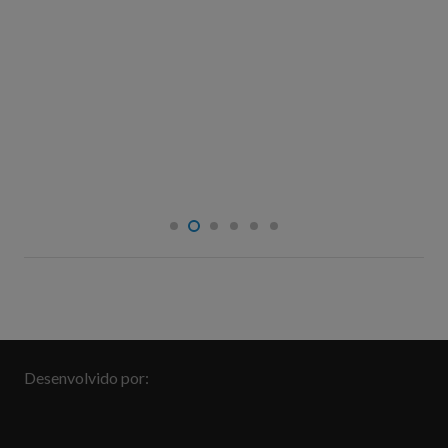
Culpado ou inocente?
Desenvolvido por: