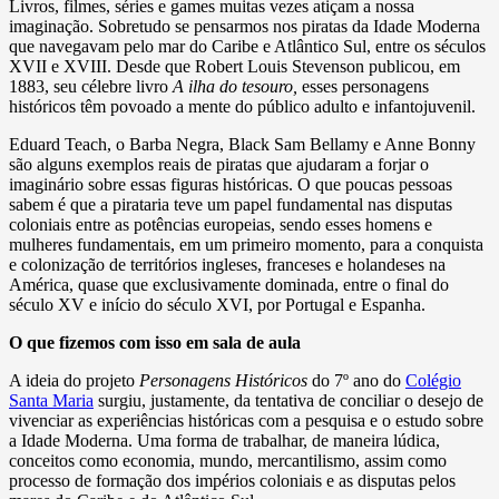
Livros, filmes, séries e games muitas vezes atiçam a nossa
imaginação. Sobretudo se pensarmos nos piratas da Idade Moderna
que navegavam pelo mar do Caribe e Atlântico Sul, entre os séculos
XVII e XVIII. Desde que Robert Louis Stevenson publicou, em
1883, seu célebre livro
A ilha do tesouro,
esses personagens
históricos têm povoado a mente do público adulto e infantojuvenil.
Eduard Teach, o Barba Negra, Black Sam Bellamy e Anne Bonny
são alguns exemplos reais de piratas que ajudaram a forjar o
imaginário sobre essas figuras históricas. O que poucas pessoas
sabem é que a pirataria teve um papel fundamental nas disputas
coloniais entre as potências europeias, sendo esses homens e
mulheres fundamentais, em um primeiro momento, para a conquista
e colonização de territórios ingleses, franceses e holandeses na
América, quase que exclusivamente dominada, entre o final do
século XV e início do século XVI, por Portugal e Espanha.
O que fizemos com isso em sala de aula
A ideia do projeto
Personagens Históricos
do 7º ano do
Colégio
Santa Maria
surgiu, justamente, da tentativa de conciliar o desejo de
vivenciar as experiências históricas com a pesquisa e o estudo sobre
a Idade Moderna. Uma forma de trabalhar, de maneira lúdica,
conceitos como economia, mundo, mercantilismo, assim como
processo de formação dos impérios coloniais e as disputas pelos