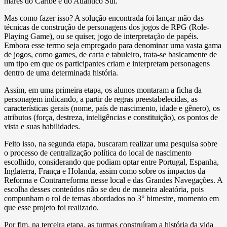
mares do Caribe e do Atlântico Sul.
Mas como fazer isso? A solução encontrada foi lançar mão das
técnicas de construção de personagens dos jogos de RPG (Role-
Playing Game), ou se quiser, jogo de interpretação de papéis.
Embora esse termo seja empregado para denominar uma vasta gama
de jogos, como games, de carta e tabuleiro, trata-se basicamente de
um tipo em que os participantes criam e interpretam personagens
dentro de uma determinada história.
Assim, em uma primeira etapa, os alunos montaram a ficha da
personagem indicando, a partir de regras preestabelecidas, as
características gerais (nome, país de nascimento, idade e gênero), os
atributos (força, destreza, inteligências e constituição), os pontos de
vista e suas habilidades.
Feito isso, na segunda etapa, buscaram realizar uma pesquisa sobre
o processo de centralização política do local de nascimento
escolhido, considerando que podiam optar entre Portugal, Espanha,
Inglaterra, França e Holanda, assim como sobre os impactos da
Reforma e Contrarreforma nesse local e das Grandes Navegações. A
escolha desses conteúdos não se deu de maneira aleatória, pois
compunham o rol de temas abordados no 3° bimestre, momento em
que esse projeto foi realizado.
Por fim, na terceira etapa, as turmas construíram a história da vida