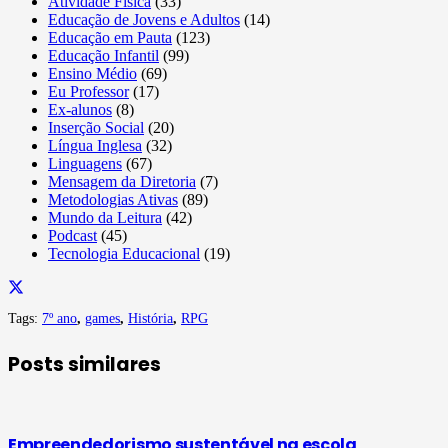
Atividade Física
(33)
Educação de Jovens e Adultos
(14)
Educação em Pauta
(123)
Educação Infantil
(99)
Ensino Médio
(69)
Eu Professor
(17)
Ex-alunos
(8)
Inserção Social
(20)
Língua Inglesa
(32)
Linguagens
(67)
Mensagem da Diretoria
(7)
Metodologias Ativas
(89)
Mundo da Leitura
(42)
Podcast
(45)
Tecnologia Educacional
(19)
Tags:
7º ano
,
games
,
História
,
RPG
Posts similares
Empreendedorismo sustentável na escola