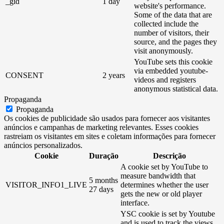
_gid
1 day
website's performance.
Some of the data that are
collected include the
number of visitors, their
source, and the pages they
visit anonymously.
YouTube sets this cookie
via embedded youtube-
CONSENT
2 years
videos and registers
anonymous statistical data.
Propaganda
Propaganda
Os cookies de publicidade são usados ​​para fornecer aos visitantes
anúncios e campanhas de marketing relevantes. Esses cookies
rastreiam os visitantes em sites e coletam informações para fornecer
anúncios personalizados.
Cookie
Duração
Descrição
A cookie set by YouTube to
measure bandwidth that
5 months
VISITOR_INFO1_LIVE
determines whether the user
27 days
gets the new or old player
interface.
YSC cookie is set by Youtube
and is used to track the views