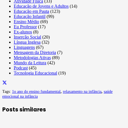
Atividade Física
(33)
Educação de Jovens e Adultos
(14)
Educação em Pauta
(123)
Educação Infantil
(99)
Ensino Médio
(69)
Eu Professor
(17)
Ex-alunos
(8)
Inserção Social
(20)
Língua Inglesa
(32)
Linguagens
(67)
Mensagem da Diretoria
(7)
Metodologias Ativas
(89)
Mundo da Leitura
(42)
Podcast
(45)
Tecnologia Educacional
(19)
Tags:
1o ano do ensino fundamental
,
relaxamento na infância
,
saúde
emocional na infância
Posts similares